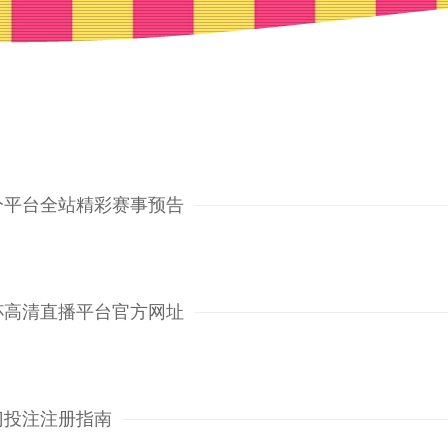
分平台全站精彩赛事预告
杯高清直播平台官方网址
门投注注册指南