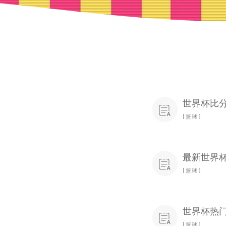
世界杯比

篮球
最新世界

篮球
世界杯热

篮球