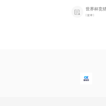
世界杯竞

篮球