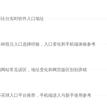
界杯比分实时软件入口地址
界杯投注入口选择经验，入口变化和手机端体验参考
围网站常见误区，地址变化和网页版区别别弄错
界杯买球入口平台推荐，手机端进入与新手使用参考