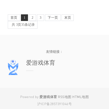
首页
1
2
3
下一页
末页
共
3
页
35
条记录
友情链接：
爱游戏体育
Powered by
爱游戏体育
RSS地图
HTML地图
沪ICP备2857391046号