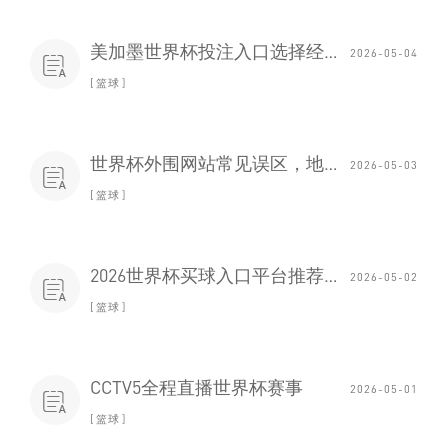
美加墨世界杯投注入口选择经验，入口变化和手机端体验参考
2026-05-04

篮球
世界杯外围网站常见误区，地址变化和网页版区别别弄错
2026-05-03

篮球
2026世界杯买球入口平台推荐，手机端进入与新手使用参考
2026-05-02

篮球
CCTV5全程直播世界杯赛事
2026-05-01

篮球