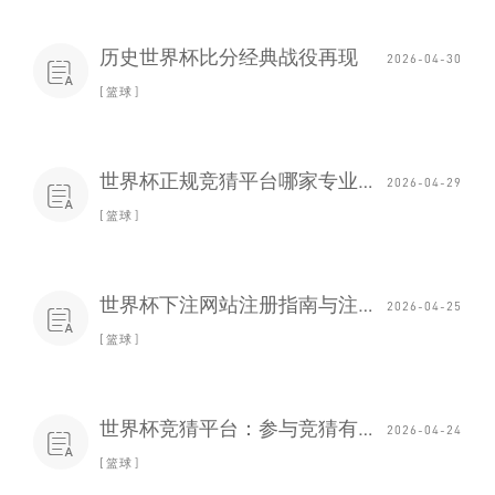
历史世界杯比分经典战役再现
2026-04-30

篮球
世界杯正规竞猜平台哪家专业又靠谱
2026-04-29

篮球
世界杯下注网站注册指南与注意事项
2026-04-25

篮球
世界杯竞猜平台：参与竞猜有机会赢取大奖
2026-04-24

篮球