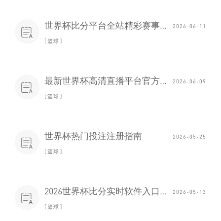
世界杯比分平台全站精彩赛事预告
2026-06-11

篮球
最新世界杯高清直播平台官方网址
2026-06-09

篮球
世界杯热门投注注册指南
2026-05-25

篮球
2026世界杯比分实时软件入口地址
2026-05-13

篮球