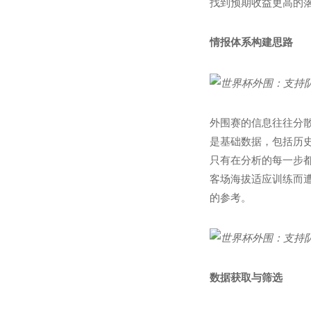
找到预期收益更高的
情报体系构建思路
外围赛的信息往往分
是基础数据，包括历
只有在分析的每一步
客场海拔适应训练而
的参考。
数据获取与筛选