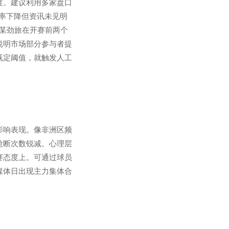
度。建议利用多家盘口
赔率下降但资讯未见明
某劲旅在开赛前两个
说明市场部分参与者提
既定阈值，就触发人工
影响表现。像非洲区频
抢断次数锐减。心理层
赛态度上。可通过球员
媒体日出现主力集体合