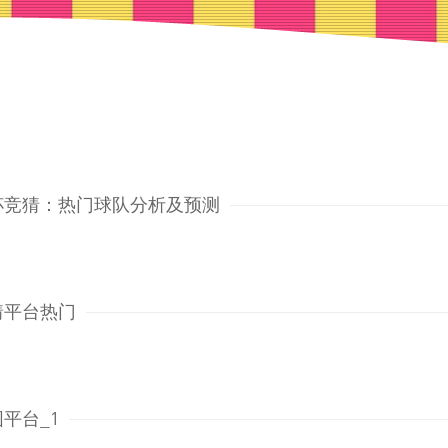
界杯竞猜：热门球队分析及预测
猜平台热门
平台_1