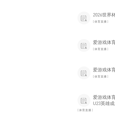
2026世

体育直播
爱游戏体育

体育直播
爱游戏体育

体育直播
爱游戏体育

U23英雄
体育直播