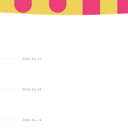
2026-04-21
2026-04-20
2026-04-14