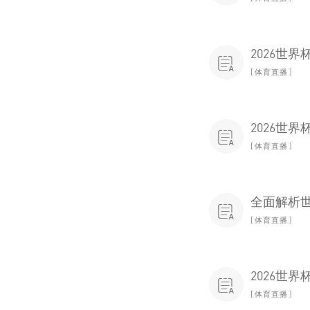
2026世

体育直播
2026世

体育直播
全面解析

体育直播
2026世

体育直播