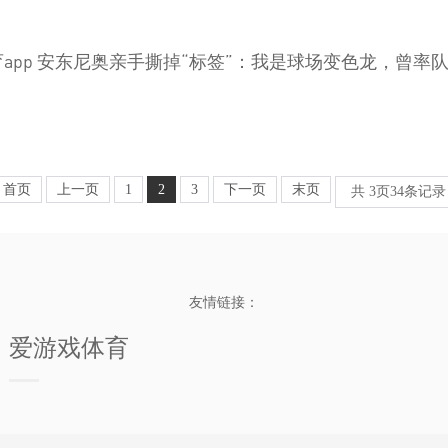
app 安东尼奥亲手撕掉“标签”：我是球场变色龙，曾率队
首页
上一页
1
2
3
下一页
末页
共
3
页
34
条记录
友情链接：
爱游戏体育