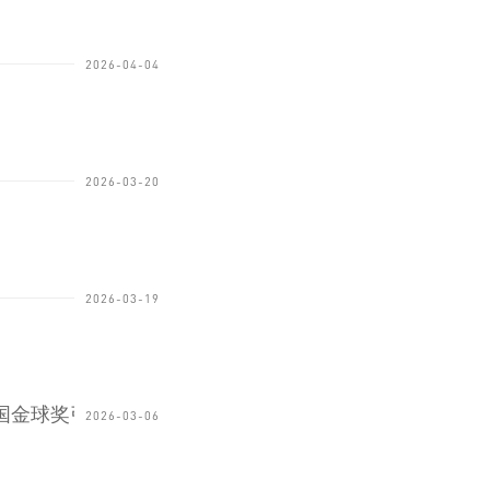
2026-04-04
2026-03-20
2026-03-19
中国金球奖引热议，
2026-03-06