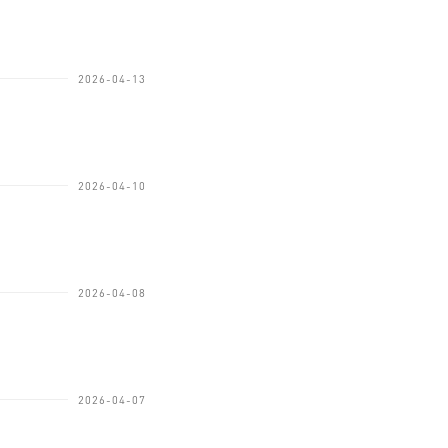
2026-04-13
2026-04-10
2026-04-08
2026-04-07