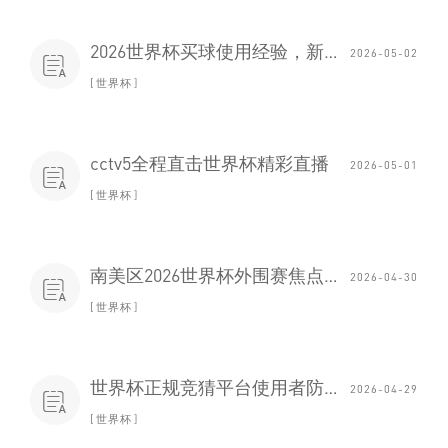
2026世界杯买球使用经验，新手使用、备用网址和入口问题
2026-05-02

世界杯
cctv5全程直击世界杯精彩直播
2026-05-01

世界杯
南美区2026世界杯外围赛焦点对决盘点
2026-04-30

世界杯
世界杯正规竞猜平台使用者防骗全攻略
2026-04-29

世界杯