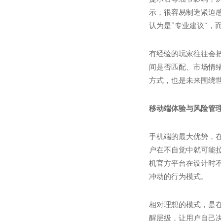
示，很容易制造紧迫感
认为是“专业建议”，
有经验的玩家往往会
间是否匹配、市场情
方式，也是未来围绕
移动端体验与风险管
手机端的最大优势，在
户在不自觉中就可能
机官方平台在设计时
冲动的行为模式。
相对理想的模式，是在
醒层级，让用户自己