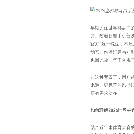
早期关注世界杯盘口
齐。随着智能手机普及
官方”这一说法，本
动态、伤停消息与即
也因此被一些不合规平
在这种背景下，用户
来源、更完善的风控
层的需求所在。
如何理解2026世界
结合近年来体育大赛