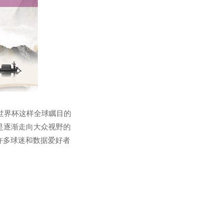
世界杯这样全球瞩目的
是逐渐走向大众视野的
许多球迷和数据爱好者