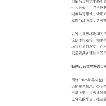
舆情与信息技术叠加
性和时效性，包括球
晰度与可用性，让用
立性与透明度，尽可
以过去世界杯周期为
流媒体报道等。如果
场预期如何演变，而
更需要具备理性审视
甄别2026世界杯盘
围绕“2026世界杯
确的主体信息、公示
市场上架、是否通过
证背景的平台，往往