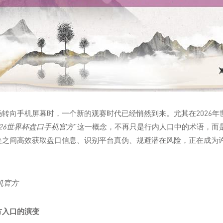
转向手机屏幕时，一个新的观赛时代已经悄然到来。尤其在2026年
026世界杯盘口手机官方
”这一概念，不再只是行内人口中的术语，而
尖之间高效获取盘口信息、识别平台真伪、规避潜在风险，正在成为
。
方入口的演变