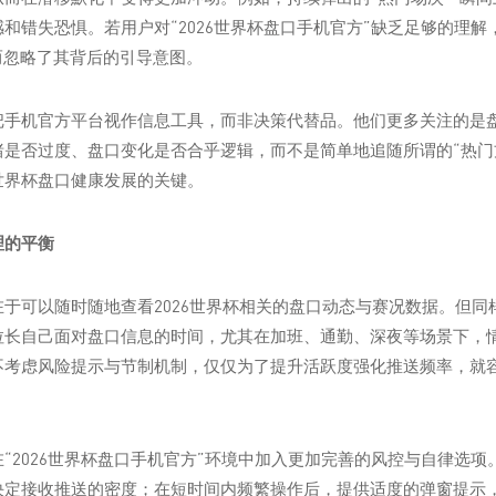
和错失恐惧。若用户对“2026世界杯盘口手机官方”缺乏足够的理
而忽略了其背后的引导意图。
把手机官方平台视作信息工具，而非决策代替品。他们更多关注的是
绪是否过度、盘口变化是否合乎逻辑，而不是简单地追随所谓的“热门
世界杯盘口健康发展的关键。
理的平衡
于可以随时随地查看2026世界杯相关的盘口动态与赛况数据。但同
拉长自己面对盘口信息的时间，尤其在加班、通勤、深夜等场景下，
不考虑风险提示与节制机制，仅仅为了提升活跃度强化推送频率，就
“2026世界杯盘口手机官方”环境中加入更加完善的风控与自律选
决定接收推送的密度；在短时间内频繁操作后，提供适度的弹窗提示