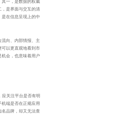
：其一，是数据的权威
二，是界面与交互的清
，是在信息呈现上的中
金流向、内部情报、主
便可以更直观地看到市
是机会，也意味着用户
面，应关注平台是否有明
手机端是否在正规应用
知名品牌，却又无法查