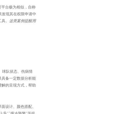
育平台极为相似，自称
结果发现其在权限申请中
工具。
这类案例提醒用
。球队状态、伤病情
果具备一定数据分析能
理解的呈现方式，帮助
界面设计、颜色搭配、
升”“爆冷预警”等提