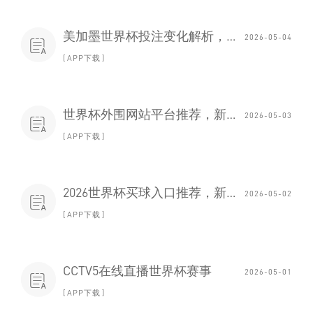
美加墨世界杯投注变化解析，手机端体验和备用地址参考
2026-05-04

APP下载
世界杯外围网站平台推荐，新手规则与备用入口参考
2026-05-03

APP下载
2026世界杯买球入口推荐，新手使用别找错
2026-05-02

APP下载
CCTV5在线直播世界杯赛事
2026-05-01

APP下载