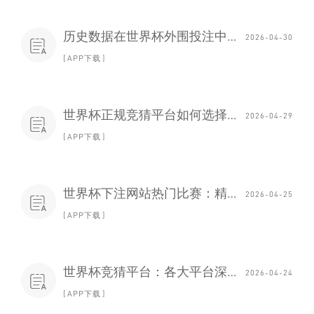
历史数据在世界杯外围投注中的运用
2026-04-30

APP下载
世界杯正规竞猜平台如何选择最适合的
2026-04-29

APP下载
世界杯下注网站热门比赛：精选项目推荐
2026-04-25

APP下载
世界杯竞猜平台：各大平台深度测评分析
2026-04-24

APP下载