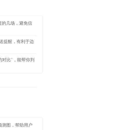
度的几场，避免信
送提醒，有利于边
的对比”，能帮你判
预测图，帮助用户