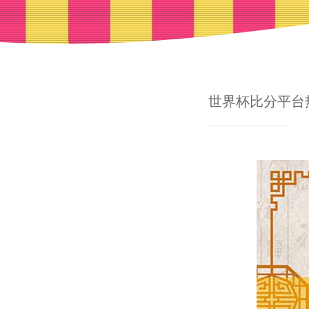
世界杯比分平台