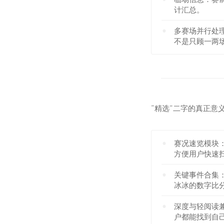
计汇总。
多赛场并行处
不是只顾一两
“精选”二字的真正
赛况速览模块：
方便用户快速
关键事件合集
冰冰的数字比
深度与轻阅读
户都能找到自