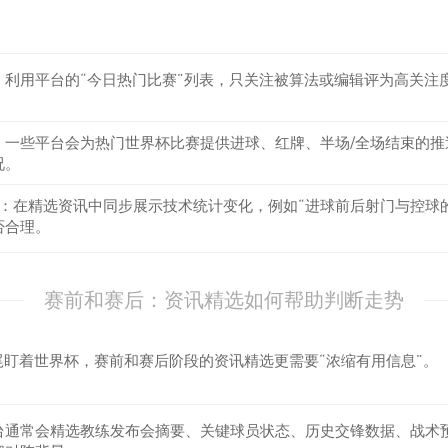
。
：利用平台的“今日热门比赛”列表，只关注被算法或编辑评为高关注
：一些平台会为热门世界杯比赛提供进球、红牌、半场/全场结束的推
况。
合：在精选资讯中同步展示技术统计变化，例如“进球前后射门与控球
否合理。
赛前和赛后：资讯精选如何帮助判断走势
盯着世界杯，赛前和赛后阶段的资讯精选更需要“浓缩有用信息”。
台通常会精选教练发布会摘要、关键球员状态、历史交锋数据、战术